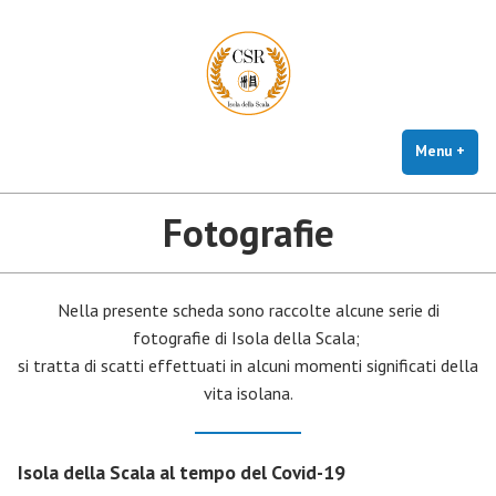
CSR Isola della Scala
Vai
Centro studi e ricerche storico, artistico e culturali
al
contenuto
Menu
+
este
chiu
Fotografie
Nella presente scheda sono raccolte alcune serie di
fotografie di Isola della Scala;
si tratta di scatti effettuati in alcuni momenti significati della
vita isolana.
Isola della Scala al tempo del Covid-19