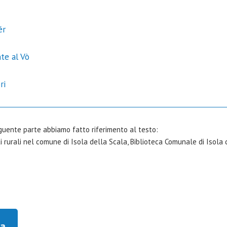
ér
te al Vò
ri
guente parte abbiamo fatto riferimento al testo:
i rurali nel comune di Isola della Scala, Biblioteca Comunale di Isola 
ca