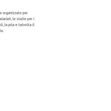
no organizzato per
ariati, le stalle per i
, la pila e talvolta il
io.