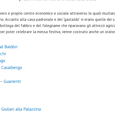
n vero e proprio centro economico e sociale attraverso le quali risulta
o. Accanto alla casa padronale e del “gastaldo” vi erano quelle dei sal
la bottega del fabbro e del falegname che riparavano gli attrezzi agricoli
, per poter celebrare la messa festiva, venne costruito anche un orator
al Baldòn
schi
ngo
 Casalbergo
– Guarienti
Giuliari alla Palazzina