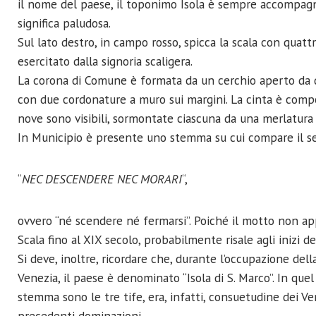
il nome del paese, il toponimo Isola è sempre accompagn
significa paludosa.
Sul lato destro, in campo rosso, spicca la scala con quattr
esercitato dalla signoria scaligera.
La corona di Comune è formata da un cerchio aperto da quat
con due cordonature a muro sui margini. La cinta è compos
nove sono visibili, sormontate ciascuna da una merlatura 
In Municipio è presente uno stemma su cui compare il 
“
NEC DESCENDERE NEC MORARI
“,
ovvero “né scendere né fermarsi”. Poiché il motto non ap
Scala fino al XIX secolo, probabilmente risale agli inizi del
Si deve, inoltre, ricordare che, durante l’occupazione del
Venezia, il paese è denominato “Isola di S. Marco”. In quel
stemma sono le tre tife, era, infatti, consuetudine dei Ve
precedenti dominazioni.