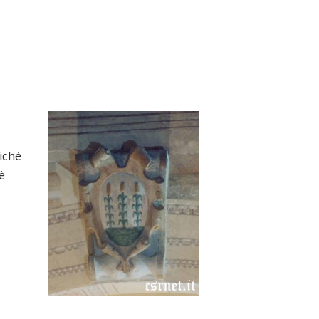
oiché
è