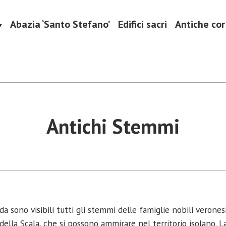
Abazia ‘Santo Stefano’
Edifici sacri
Antiche cort
ulturali
ala
Antichi Stemmi
 sono visibili tutti gli stemmi delle famiglie nobili veronesi,
ella Scala, che si possono ammirare nel territorio isolano. La