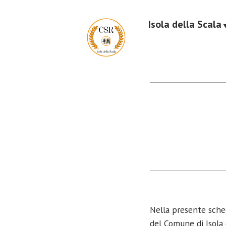
Vai
al
Isola della Scala
Centro studi e ricerche storico, artistico e c
contenuto
CSR Isola della Sc
Nella presente scheda
del Comune di Isola d