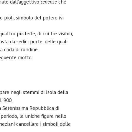
ato dall’aggettivo
cenense
che
o pioli, simbolo del potere ivi
tro pusterle, di cui tre visibili,
ta da sedici porte, delle quali
a coda di rondine.
seguente motto:
pare negli stemmi di Isola della
 ‘900.
la Serenissima Repubblica di
 periodo, le uniche figure nello
neziani cancellare i simboli delle