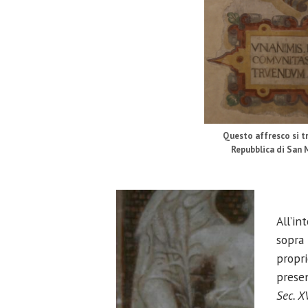
Questo affresco si tr
Repubblica di San M
All’in
sopra 
propri
presen
Sec. X