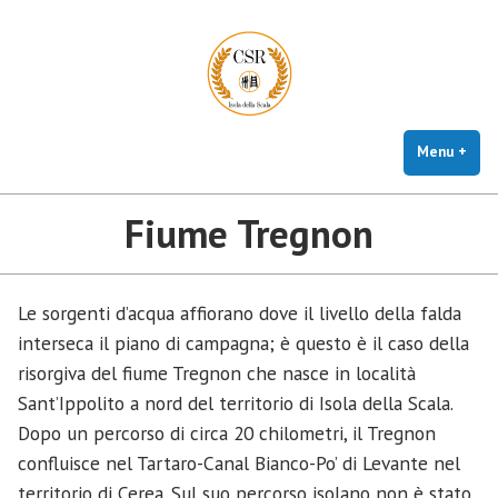
CSR Isola della Scala
Vai
Centro studi e ricerche storico, artistico e culturali
al
contenuto
Menu
+
este
chiu
Fiume Tregnon
Le sorgenti d’acqua affiorano dove il livello della falda
interseca il piano di campagna; è questo è il caso della
risorgiva del fiume Tregnon che nasce in località
Sant’Ippolito a nord del territorio di Isola della Scala.
Dopo un percorso di circa 20 chilometri, il Tregnon
confluisce nel Tartaro-Canal Bianco-Po’ di Levante nel
territorio di Cerea. Sul suo percorso isolano non è stato