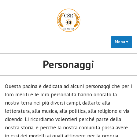
CSR Isola della Scala
Vai
Centro studi e ricerche storico, artistico e culturali
al
contenuto
Menu
+
este
chiu
Personaggi
Questa pagina è dedicata ad alcuni personaggi che per i
loro meriti e le loro personalità hanno onorato la
nostra terra nei più diversi campi, dall’arte alla
letteratura, alla musica, alla politica, alla religione e via
dicendo. Li ricordiamo volentieri perché parte della
nostra storia, e perché la nostra comunità possa avere
in essi dei modelli ai quali attingere per la propria