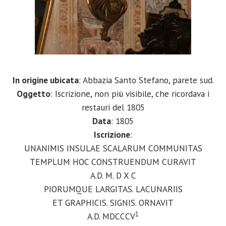
In origine ubicata
: Abbazia Santo Stefano, parete sud.
Oggetto
: Iscrizione, non più visibile, che ricordava i
restauri del 1805
Data
: 1805
Iscrizione
:
UNANIMIS INSULAE SCALARUM COMMUNITAS
TEMPLUM HOC CONSTRUENDUM CURAVIT
A.D. M. D X C
PIORUMQUE LARGITAS. LACUNARIIS
ET GRAPHICIS. SIGNIS. ORNAVIT
1
A.D. MDCCCV