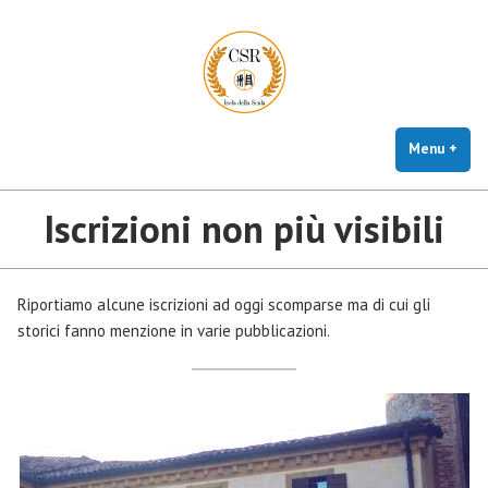
CSR Isola della Scala
Vai
Centro studi e ricerche storico, artistico e culturali
al
contenuto
Menu
+
este
chiu
Iscrizioni non più visibili
Riportiamo alcune iscrizioni ad oggi scomparse ma di cui gli
storici fanno menzione in varie pubblicazioni.