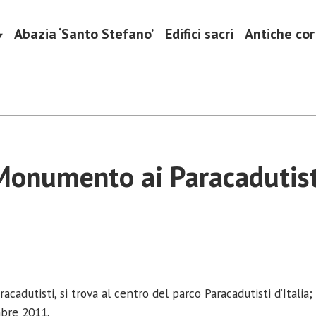
Abazia ‘Santo Stefano’
Edifici sacri
Antiche cort
ulturali
ala
Monumento ai Paracadutist
acadutisti, si trova al centro del parco Paracadutisti d’Italia
bre 2011.