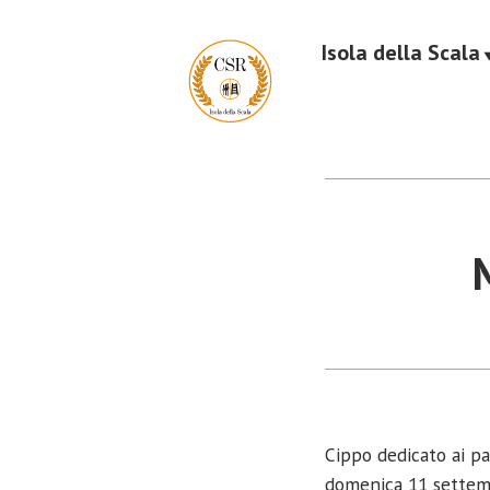
Vai
al
Isola della Scala
Centro studi e ricerche storico, artistico e c
contenuto
CSR Isola della Sc
Cippo dedicato ai par
domenica 11 settem